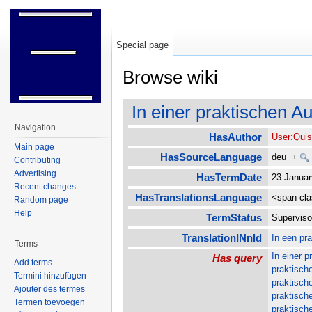
Special page
Browse wiki
Jump to:
navigation
,
search
In einer praktischen 
Navigation
HasAuthor
User:Qui
Main page
HasSourceLanguage
deu
+
Contributing
Advertising
HasTermDate
23 Janua
Recent changes
HasTranslationsLanguage
<span cl
Random page
Help
TermStatus
Supervis
TranslationINnld
In een pr
Terms
In einer 
Has query
Add terms
praktisch
Termini hinzufügen
praktisch
Ajouter des termes
praktisch
Termen toevoegen
praktisch