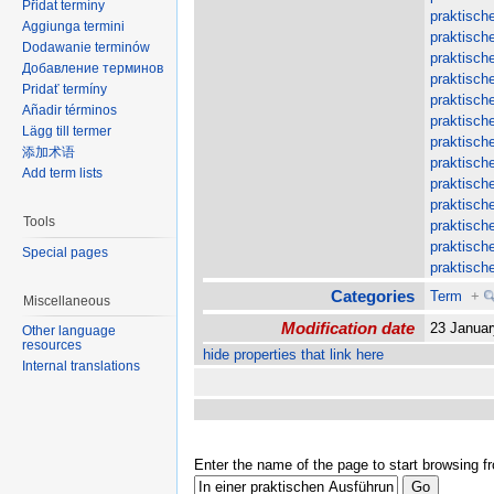
Přidat termíny
praktisch
Aggiunga termini
praktisch
Dodawanie terminów
praktisch
Добавление терминов
praktisch
Pridať termíny
praktisch
Añadir términos
praktisch
Lägg till termer
praktisch
添加术语
praktisch
Add term lists
praktisch
praktisch
Tools
praktisch
praktisch
Special pages
praktisch
Categories
Term
+
Miscellaneous
Modification date
23 Janua
Other language
resources
hide properties that link here
Internal translations
Enter the name of the page to start browsing f