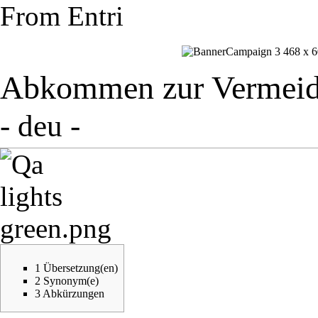
From Entri
Abkommen zur Vermeidu
- deu -
1
Übersetzung(en)
2
Synonym(e)
3
Abkürzungen